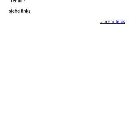
Termin:
siehe links
...mehr Infos