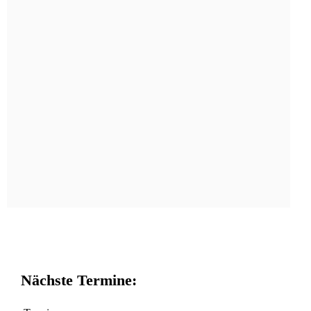
Kategorien
alle
Allgemeines
Pressemeldung
Einladung
Stellungnahme
B-Plan
Flächennutzungsplan
Nachrichten
Kommentar der Planungswerkstatt
Administration
Atom
Anmelden
zu den älteren Meldungen
Nächste Termine: