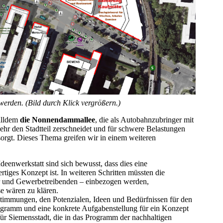
werden. (Bild durch Klick vergrößern.)
 alldem
die Nonnendammallee
, die als Autobahnzubringer mit
r den Stadtteil zerschneidet und für schwere Belastungen
rgt. Dieses Thema greifen wir in einem weiteren
deenwerkstatt sind sich bewusst, dass dies eine
tiges Konzept ist. In weiteren Schritten müssten die
r und Gewerbetreibenden – einbezogen werden,
e wären zu klären.
stimmungen, den Potenzialen, Ideen und Bedürfnissen für den
rogramm und eine konkrete Aufgabenstellung für ein Konzept
für Siemensstadt, die in das Programm der nachhaltigen