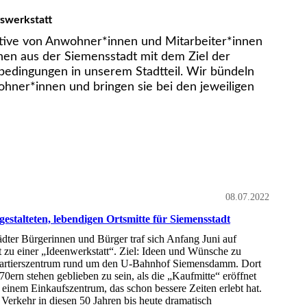
swerkstatt
iative von Anwohner*innen und Mitarbeiter*innen
nen aus der Siemensstadt mit dem Ziel der
edingungen in unserem Stadtteil. Wir bündeln
hner*innen und bringen sie bei den jeweiligen
08.07.2022
gestalteten, lebendigen Ortsmitte für Siemensstadt
ter Bürgerinnen und Bürger traf sich Anfang Juni auf
 zu einer „Ideenwerkstatt“. Ziel: Ideen und Wünsche zu
Quartierszentrum rund um den U-Bahnhof Siemensdamm. Dort
n 70ern stehen geblieben zu sein, als die „Kaufmitte“ eröffnet
r einem Einkaufszentrum, das schon bessere Zeiten erlebt hat.
e Verkehr in diesen 50 Jahren bis heute dramatisch