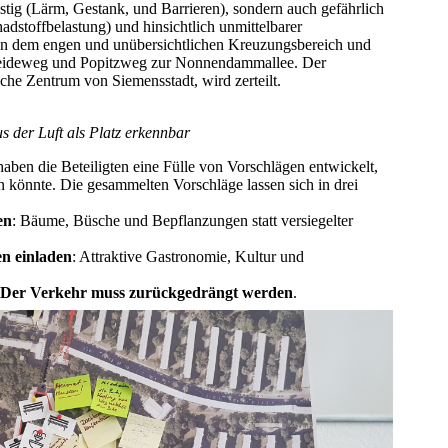
stig (Lärm, Gestank, und Barrieren), sondern auch gefährlich
hadstoffbelastung) und hinsichtlich unmittelbarer
 in dem engen und unübersichtlichen Kreuzungsbereich und
eideweg und Popitzweg zur Nonnendammallee. Der
iche Zentrum von Siemensstadt, wird zerteilt.
us der Luft als Platz erkennbar
 haben die Beteiligten eine Fülle von Vorschlägen entwickelt,
hen könnte. Die gesammelten Vorschläge lassen sich in drei
en
: Bäume, Büsche und Bepflanzungen statt versiegelter
n einladen
: Attraktive Gastronomie, Kultur und
Der Verkehr muss zurückgedrängt werden
.