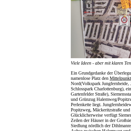
Viele Ideen - aber mit klaren T
Ein Grundgedanke der Überlegung
namenlose Platz den
Mittelpunkt
Nord(Volkspark Jungfernheide, J
Schlosspark Charlottenburg), ei
Gartenfelder Straße), Siemensst
und Grünzug Halemweg/Popitzwe
Perlenkette liegt. Jungfernheid
Popitzweg, Mäckeritzstraße un
Glücklicherweise verfügt Sieme
Zeilen der Häuser in der Großs
Siedlung nördlich der Dihlmanns
Achse zwischen Halemweg und He