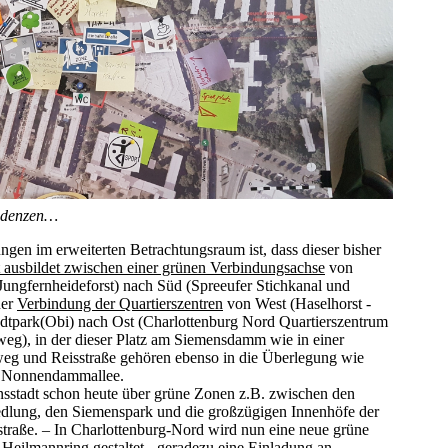
endenzen…
en im erweiterten Betrachtungsraum ist, dass dieser bisher
 ausbildet zwischen einer grünen Verbindungsachse
von
ungfernheideforst) nach Süd (Spreeufer Stichkanal und
ner
Verbindung der Quartierszentren
von West (Haselhorst -
adtpark(Obi) nach Ost (Charlottenburg Nord Quartierszentrum
g), in der dieser Platz am Siemensdamm wie in einer
eweg und Reisstraße gehören ebenso in die Überlegung wie
d Nonnendammallee.
nsstadt schon heute über grüne Zonen z.B. zwischen den
iedlung, den Siemenspark und die großzügigen Innenhöfe der
traße. – In Charlottenburg-Nord wird nun eine neue grüne
ilmannring gestaltet - geradezu eine Einladung an