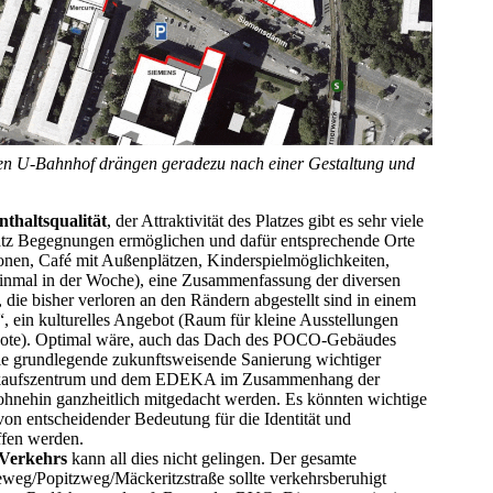
n U-Bahnhof drängen geradezu nach einer Gestaltung und
thaltsqualität
, der Attraktivität des Platzes gibt es sehr viele
Platz Begegnungen ermöglichen und dafür entsprechende Orte
onen, Café mit Außenplätzen, Kinderspielmöglichkeiten,
einmal in der Woche), eine Zusammenfassung der diversen
ie bisher verloren an den Rändern abgestellt sind in einem
, ein kulturelles Angebot (Raum für kleine Ausstellungen
ebote). Optimal wäre, auch das Dach des POCO-Gebäudes
ie grundlegende zukunftsweisende Sanierung wichtiger
nkaufszentrum und dem EDEKA im Zusammenhang der
 ohnehin ganzheitlich mitgedacht werden. Es könnten wichtige
von entscheidender Bedeutung für die Identität und
ffen werden.
 Verkehrs
kann all dies nicht gelingen. Der gesamte
weg/Popitzweg/Mäckeritzstraße sollte verkehrsberuhigt