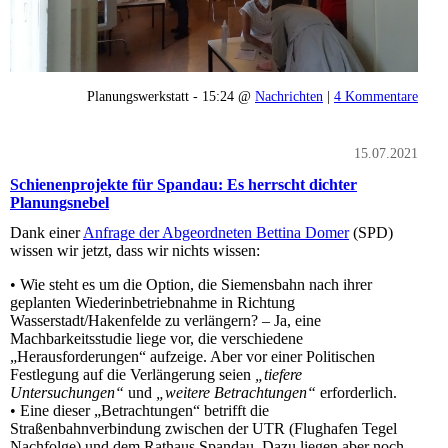
Planungswerkstatt - 15:24 @
Nachrichten
|
4 Kommentare
15.07.2021
Schienenprojekte für Spandau: Es herrscht dichter
Planungsnebel
Dank einer
Anfrage der Abgeordneten Bettina Domer
(SPD)
wissen wir jetzt, dass wir nichts wissen:
• Wie steht es um die Option, die Siemensbahn nach ihrer
geplanten Wiederinbetriebnahme in Richtung
Wasserstadt/Hakenfelde zu verlängern? – Ja, eine
Machbarkeitsstudie liege vor, die verschiedene
„Herausforderungen“ aufzeige. Aber vor einer Politischen
Festlegung auf die Verlängerung seien
„tiefere
Untersuchungen“
und
„weitere Betrachtungen“
erforderlich.
• Eine dieser „Betrachtungen“ betrifft die
Straßenbahnverbindung zwischen der UTR (Flughafen Tegel
Nachfolge) und dem Rathaus Spandau. Dazu liegen aber noch