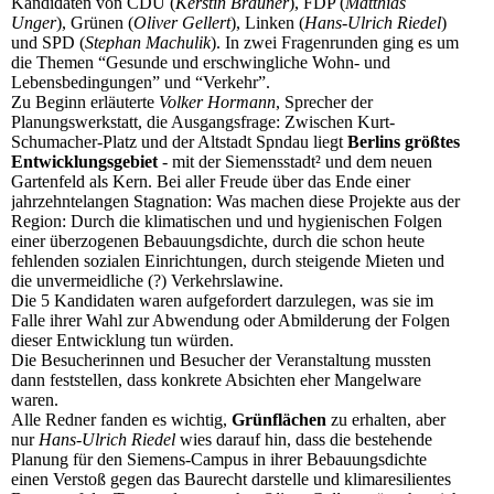
Kandidaten von CDU (
Kerstin Brauner
), FDP (
Matthias
Unger
), Grünen (
Oliver Gellert
), Linken (
Hans-Ulrich Riedel
)
und SPD (
Stephan Machulik
). In zwei Fragenrunden ging es um
die Themen “Gesunde und erschwingliche Wohn- und
Lebensbedingungen” und “Verkehr”.
Zu Beginn erläuterte
Volker Hormann
, Sprecher der
Planungswerkstatt, die Ausgangsfrage: Zwischen Kurt-
Schumacher-Platz und der Altstadt Spndau liegt
Berlins größtes
Entwicklungsgebiet
- mit der Siemensstadt² und dem neuen
Gartenfeld als Kern. Bei aller Freude über das Ende einer
jahrzehntelangen Stagnation: Was machen diese Projekte aus der
Region: Durch die klimatischen und und hygienischen Folgen
einer überzogenen Bebauungsdichte, durch die schon heute
fehlenden sozialen Einrichtungen, durch steigende Mieten und
die unvermeidliche (?) Verkehrslawine.
Die 5 Kandidaten waren aufgefordert darzulegen, was sie im
Falle ihrer Wahl zur Abwendung oder Abmilderung der Folgen
dieser Entwicklung tun würden.
Die Besucherinnen und Besucher der Veranstaltung mussten
dann feststellen, dass konkrete Absichten eher Mangelware
waren.
Alle Redner fanden es wichtig,
Grünflächen
zu erhalten, aber
nur
Hans-Ulrich Riedel
wies darauf hin, dass die bestehende
Planung für den Siemens-Campus in ihrer Bebauungsdichte
einen Verstoß gegen das Baurecht darstelle und klimaresilientes