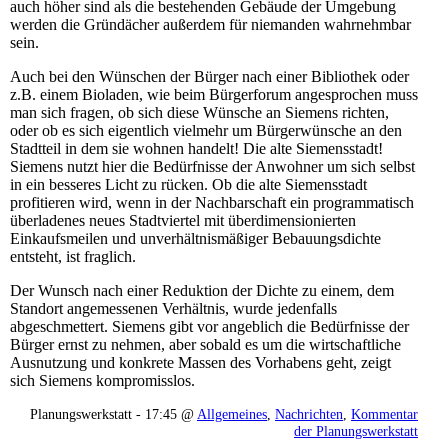
auch höher sind als die bestehenden Gebäude der Umgebung
werden die Gründächer außerdem für niemanden wahrnehmbar
sein.
Auch bei den Wünschen der Bürger nach einer Bibliothek oder
z.B. einem Bioladen, wie beim Bürgerforum angesprochen muss
man sich fragen, ob sich diese Wünsche an Siemens richten,
oder ob es sich eigentlich vielmehr um Bürgerwünsche an den
Stadtteil in dem sie wohnen handelt! Die alte Siemensstadt!
Siemens nutzt hier die Bedürfnisse der Anwohner um sich selbst
in ein besseres Licht zu rücken. Ob die alte Siemensstadt
profitieren wird, wenn in der Nachbarschaft ein programmatisch
überladenes neues Stadtviertel mit überdimensionierten
Einkaufsmeilen und unverhältnismäßiger Bebauungsdichte
entsteht, ist fraglich.
Der Wunsch nach einer Reduktion der Dichte zu einem, dem
Standort angemessenen Verhältnis, wurde jedenfalls
abgeschmettert. Siemens gibt vor angeblich die Bedürfnisse der
Bürger ernst zu nehmen, aber sobald es um die wirtschaftliche
Ausnutzung und konkrete Massen des Vorhabens geht, zeigt
sich Siemens kompromisslos.
Planungswerkstatt - 17:45 @
Allgemeines
,
Nachrichten
,
Kommentar
der Planungswerkstatt