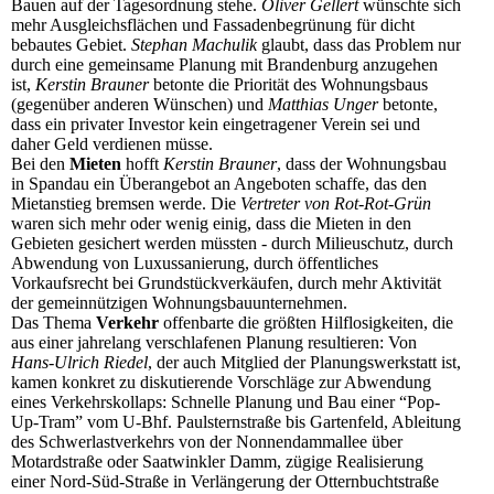
Bauen auf der Tagesordnung stehe.
Oliver Gellert
wünschte sich
mehr Ausgleichsflächen und Fassadenbegrünung für dicht
bebautes Gebiet.
Stephan Machulik
glaubt, dass das Problem nur
durch eine gemeinsame Planung mit Brandenburg anzugehen
ist,
Kerstin Brauner
betonte die Priorität des Wohnungsbaus
(gegenüber anderen Wünschen) und
Matthias Unger
betonte,
dass ein privater Investor kein eingetragener Verein sei und
daher Geld verdienen müsse.
Bei den
Mieten
hofft
Kerstin Brauner
, dass der Wohnungsbau
in Spandau ein Überangebot an Angeboten schaffe, das den
Mietanstieg bremsen werde. Die
Vertreter von Rot-Rot-Grün
waren sich mehr oder wenig einig, dass die Mieten in den
Gebieten gesichert werden müssten - durch Milieuschutz, durch
Abwendung von Luxussanierung, durch öffentliches
Vorkaufsrecht bei Grundstückverkäufen, durch mehr Aktivität
der gemeinnützigen Wohnungsbauunternehmen.
Das Thema
Verkehr
offenbarte die größten Hilflosigkeiten, die
aus einer jahrelang verschlafenen Planung resultieren: Von
Hans-Ulrich Riedel
, der auch Mitglied der Planungswerkstatt ist,
kamen konkret zu diskutierende Vorschläge zur Abwendung
eines Verkehrskollaps: Schnelle Planung und Bau einer “Pop-
Up-Tram” vom U-Bhf. Paulsternstraße bis Gartenfeld, Ableitung
des Schwerlastverkehrs von der Nonnendammallee über
Motardstraße oder Saatwinkler Damm, zügige Realisierung
einer Nord-Süd-Straße in Verlängerung der Otternbuchtstraße