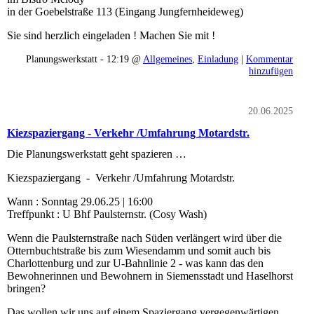
in der Goebelstraße 113 (Eingang Jungfernheideweg)
Sie sind herzlich eingeladen ! Machen Sie mit !
Planungswerkstatt - 12:19 @
Allgemeines
,
Einladung
|
Kommentar
hinzufügen
20.06.2025
Kiezspaziergang - Verkehr /Umfahrung Motardstr.
Die Planungswerkstatt geht spazieren …
Kiezspaziergang - Verkehr /Umfahrung Motardstr.
Wann : Sonntag 29.06.25 | 16:00
Treffpunkt : U Bhf Paulsternstr. (Cosy Wash)
Wenn die Paulsternstraße nach Süden verlängert wird über die
Otternbuchtstraße bis zum Wiesendamm und somit auch bis
Charlottenburg und zur U-Bahnlinie 2 - was kann das den
Bewohnerinnen und Bewohnern in Siemensstadt und Haselhorst
bringen?
Das wollen wir uns auf einem Spaziergang vergegenwärtigen.