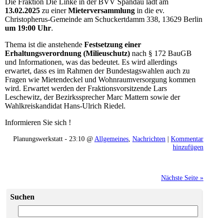
Die Fraktion Die Linke in der BVV Spandau lädt am
13.02.2025
zu einer
Mieterversammlung
in die ev.
Christopherus-Gemeinde am Schuckertdamm 338, 13629 Berlin
um 19:00 Uhr
.
Thema ist die anstehende
Festsetzung einer
Erhaltungsverordnung (Milieuschutz)
nach § 172 BauGB
und Informationen, was das bedeutet. Es wird allerdings
erwartet, dass es im Rahmen der Bundestagswahlen auch zu
Fragen wie Mietendeckel und Wohnraumversorgung kommen
wird. Erwartet werden der Fraktionsvorsitzende Lars
Leschewitz, der Bezirkssprecher Marc Mattern sowie der
Wahlkreiskandidat Hans-Ulrich Riedel.
Informieren Sie sich !
Planungswerkstatt - 23:10 @
Allgemeines
,
Nachrichten
|
Kommentar
hinzufügen
Nächste Seite »
Suchen