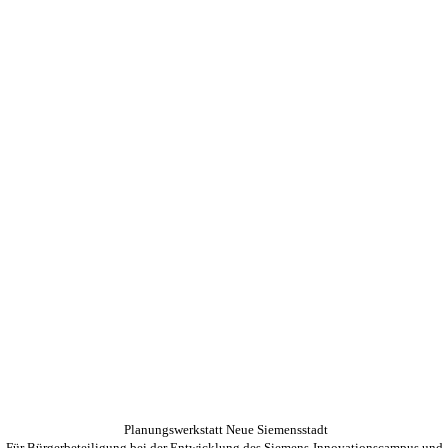
Planungswerkstatt Neue Siemensstadt
Für Bürgerbeteiligung bei der Entwicklung des Siemens-Innovationscampus und